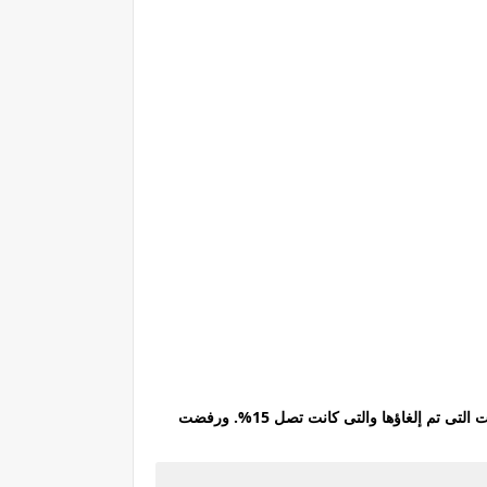
وهذة هي الأسعار الجديدة لكروت الشحن بعد تطبيق ضريبة القيمة المضافة والتى وصلت إلى 22% بنسبة زيادة 7% عن ضريبة المبيعات التى تم إلغاؤها والتى كانت تصل 15%. ورفضت