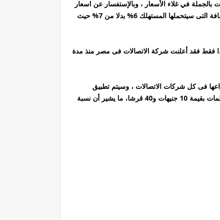
 الحق اشتري قبل الزيادة الساعة 12.00 بليل ، بسعر الجملة ومفاجآت بالجملة في غلاء الأسعار ، وبالإستفسار عن اسعار
كروت الشحن جملة وسعر الكارت 100 جنيه سيكون بـ110 جنيهات، بعدد دقائق بقيمة 104 جنيهات، لافتا أن نسبة الضريبة القيمة المضافة التى سيتحملها المستهلك 6% بدلا من 7% حيث
هذا فقط فقد أعلنت شركة الاتصالات فى مصر منذ مدة
اعها فى كل شركات الاتصالات ، وسيتم تطبيق
الأسعار الرسمية لكروت الشحن وسيكون سعر كارت شحن المحمول بـ 10 جنيهات سيكونبـ11 جنيها، ويحصل العميل على دقائق ومكالمات بقيمة 10 جنيهات و40 قرشا، ما يشير أن نسبة