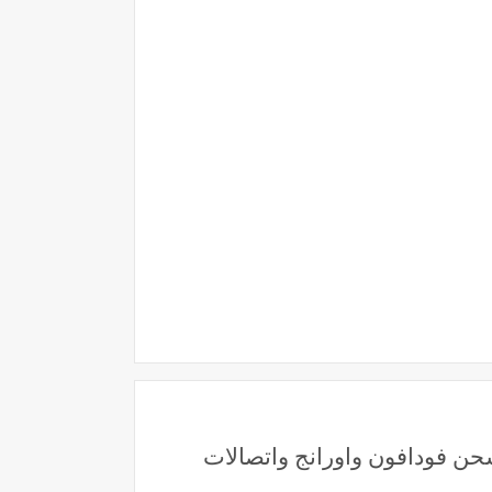
 أسعار كروت شحن فودافون واورانج واتصالات