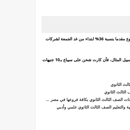
زيادة اسعار كروت الشحن 2019 وكشف مصدر رفيع المستوى بالجهاز القومى لتنظيم الاتصالات، عن زيادة أسعار كروت الشحن المدفوع مقدما بنسبة 36% ابتداء من غد الجمعة لشركات
وعلمت القناة الاخبارية من مصاردها أنه لن يتم زيادة قيمة الكروت، ولكن سيتم تخفيض قيمة المكالمات التى يقدمها، مضيفا أنه على سبيل المثال، فأن كارت شحن على سيباع بـ10 جنيهات