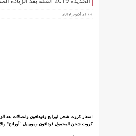
الجديدة 2019 الفكة بعد الزيادة المضافة 37% الفكة والتحويل من الشركة إليك
21 أكتوبر 2019
اسعار كروت شحن اورانج وفودافون واتصالات بعد الزيا
كروت شحن المحمول فودافون وموبينيل "أورانج" والا